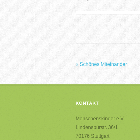
«
Schönes Miteinander
Post
navigatio
KONTAKT
Menschenskinder e.V.
Lindenspürstr. 36/1
70176 Stuttgart