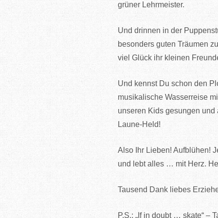
grüner Lehrmeister.
Und drinnen in der Puppenst
besonders guten Träumen zu 
viel Glück ihr kleinen Freund
Und kennst Du schon den Plo
musikalische Wasserreise mit
unseren Kids gesungen und a
Laune-Held!
Also Ihr Lieben! Aufblühen! J
und lebt alles … mit Herz. H
Tausend Dank liebes Erzieher
P.S.: „If in doubt … skate“ 