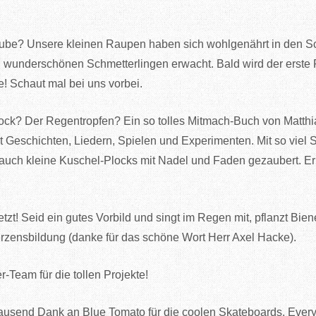
ube? Unsere kleinen Raupen haben sich wohlgenährt in den Sc
wunderschönen Schmetterlingen erwacht. Bald wird der erste F
e! Schaut mal bei uns vorbei.
ck? Der Regentropfen? Ein so tolles Mitmach-Buch von Matthi
 Geschichten, Liedern, Spielen und Experimenten. Mit so viel 
uch kleine Kuschel-Plocks mit Nadel und Faden gezaubert. Er i
etzt! Seid ein gutes Vorbild und singt im Regen mit, pflanzt Bie
erzensbildung (danke für das schöne Wort Herr Axel Hacke).
-Team für die tollen Projekte!
– Tausend Dank an Blue Tomato für die coolen Skateboards. Ever